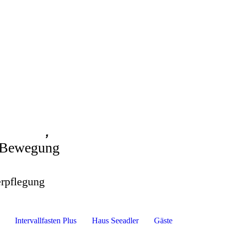
,
e mit Natur, Bewegung
an der Ostsee
erpflegung
Intervallfasten Plus
Haus Seeadler
Gäste