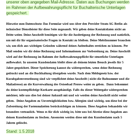
unserer oben angegeben Mail-Adresse. Daten aus Buchungen werden
im Rahmen der Aufbewahrungspflicht für Buchalterische Unterlagen
gespeichert.
Hinweise zum Datenschutz: Das Formular wird uns über den Provider Strato AG Berlin als
technischer Dienstleister für diese Seite zugesandt. Wir geben deine Kontaktdaten nicht an
Dritte weiter. Deine Anschrift benötigen wir für die Ausfertigung der Rechnung und natürlich,
um mit dir für organisatorische Fragen in Kontakt zu bleiben. Deine Mobilnummer brauchen
wir, um dich aus wichtigen Gründen während deines Aufenthaltes erreichen zu können. Per
Mail senden wir dir deine Rechnung und Informationen zur Vorbereitung zu. Deine Anschrift
wird auf der Rechnung im Rahmen der Aufbewahrungspflicht für steuerliche Unterlagen
aufbewahrt. In unseren Kundendaten bleibt diese ab deinem letzten Besuch jeweils für 5
Jahre gespeichert. Dieser Speicherung kannst du widersprechen, wenn deine Rechnung
gedruckt und an die Buchhaltung übergeben wurde. Nach dem Meldegesetz bzw. der
Kurabgabenverordnung sind wir verpflichtet deine Anschrift ( nicht die Rufnummer und die
Mailadresse) an die Kurverwaltung des Ostseebad Prerow weiter zu geben. Dann bekommst
du deine kostenpflichtige Kurkarte ausgehändigt. Falls du dieser Weitergabe widersprechen
möchtest, teile uns dies bei deiner Ankunft mit und wir werden deine Anschrift nicht weiter
geben. Deine Angaben zu Unverträglichkeiten bzw. Allergien sind wichtig, um diese bei der
Zubereitung der Fastenmalzeiten berücksichtigen zu können. Diese Angaben behandeln wir
besonders vertraulich. Wenn es für dich wichtig ist, bitte uns bei Abreise diese Angaben aus
deinen Kundendaten zu löschen. Ansonsten werden diese mit den Kundendaten nach 5
Jahren gelöscht.
Stand: 1.5.2018